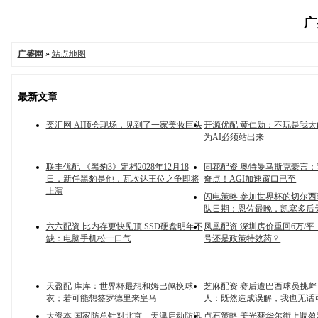
广
广盛网
»
站点地图
最新文章
奕汇网 AI顶会现场，见到了一家美妆巨头
开源优配 黄仁勋：不玩是我
为AI必须站出来
联丰优配 《黑豹3》定档2028年12月18
同花配资 奥特曼马斯克豪言
日，新任黑豹是他，瓦坎达王位之争即将
奇点！AGI加速窗口已至
上演
闪电策略 参加世界杯的切尔
队日期：恩佐最晚，凯塞多后
六六配资 比内存更快见顶 SSD硬盘明年不
凤凰配资 深圳房价重回6万/
缺：电脑手机松一口气
号还是政策特效药？
天盈配 库库：世界杯最想和姆巴佩换球
芝麻配资 赛后遭巴西球员挑
衣；若可能想签罗德里来皇马
人：既然造成误解，我也无话
大资本 国家防总针对北京、天津启动防汛
点石策略 美光获华尔街上调盈