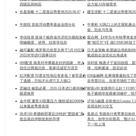
四级应急响应
达力挺AI存储需求
长盈策略 十二星座运势查询2026.06.07
建宝优配 十二星座运势查询2026.
牛跟投 首批浮动费率基金业绩分化
牛掌柜 AI风口上的主观私募
奋、狂欢与失落
华信投资 医保个账跨省共济经办规程发布
股合网 【#华为今年秋季将发
明确额度、使用、结算等信息
整“韬芯片”#】据CNMO科技
融可赢配 俄罗斯总统普京将于5月19日至
日天金策略 欧盟碳边境机制
20日对华进行国事访问
氨或助企业优化出海成本
009配资 南美对华裔最友好的国家，华人
添利富 晚唐才子返回故园，
担任过两届总统，客家话成官方语言
律，结构紧凑，跌宕起伏
红河配资 印度女性地位有多低？参军是为
658金融网 在柬埔寨暹粒住了
了逃婚，怎知才出虎穴又入狼口
吴哥窟日出，在老市场吃了四
宏融信 敏肌必看：2026 日本进口夜间修护
财富e99 发膜用什么好？FOR
眼霜推荐
鱼子酱精华发膜奢润修护，悦
金牛呗 遭受AI双重压力 微软或创2008年
泸深A融通 谷歌推出Gemini 3.1 Fl
以来最差季度表现
实现实时AI交互
尚求100 希腊称部署在沙特的“爱国者”系
盈易点 韦德布什将苹果目标价上
统击落自伊朗发射的导弹
美元，创华尔街新高，预计AI 
下一轮上涨