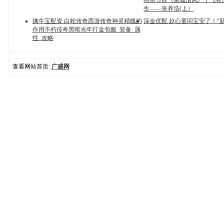
特别节目《泉城清风》丨气有
生——张养浩(上）
擒牛宝配资 白蛇传奇西游传奇神灵精魄的
深金优配 赵心童回宝安了！“
作用不朽传奇黑暗光年打金包服_装备_属
性_攻略
查看网站首页:
广盛网