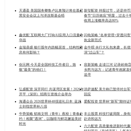
天通盈 美国国务卿鲁卢比奥预计将在慕尼
新玺配资 持股过节，还是持币
黑安全会议上与泽连斯基会晤
春节“日历效应”明显，过去十
收周上涨概率高达80%
鑫优配 互联网大厂打响AI应用入口流量争
闪电策略 “名单管理+穿透问责
夺战
执业新范式
金瑞鼎盛 银行股年内跌幅居首，结构性降
金牛呗 央行大礼包来袭，长
息有何影响？
演“过山车”？
创元网 今天是全国科技工作者日，致
容新策略 走读江河 记录岭南
敬“最美”的他们！
乡愁与远方：记述青年画家袁
追寻
弘盛配资 深开同行 共谋湾区发展！2026年
洪萨速配 美方称已暂停对台
开平（深圳）招商引资推介会举办
回应
海通众合 2026世界杯48强巡礼日本: 蓝武
爱配投资 世界杯“新军”期待
士剑指世界杯八强
牛势策略 郁南文明（青年）夜校｜青春赴
丰云股票 科技打破局限，身
约！相聚“遇涧”，以咖啡与鲜花邂逅美好
赴诗和远方
时光
六六配资 高质量推进新时代