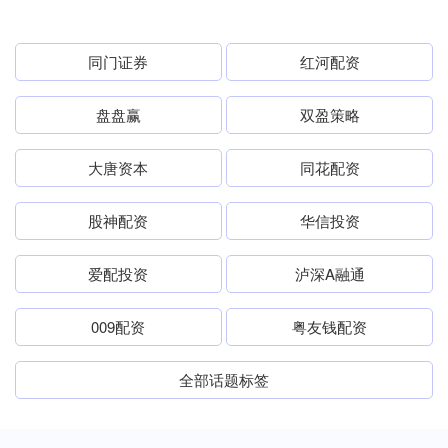
同门证券
红河配资
盘盘赢
双盈策略
大唐资本
同花配资
股神配资
华信投资
爱配投资
泸深A融通
009配资
粤友钱配资
全部话题标签