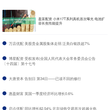
盈富配资 小米17T系列真机首次曝光 电池扩
容长焦性能提升
​万店优配 美股贵金属股集体走弱 泛美白银跌超7%
​博星配资 受权发布|全国人民代表大会常务委员会公告
〔十四届〕第十七号
​大唐资本 告别日 第34日——已读不回的修行
​惠盈财富 英国一季度经济环比增长0.6%
​启点优配 同比增长82.54% 北京绿电交易首次超越火电