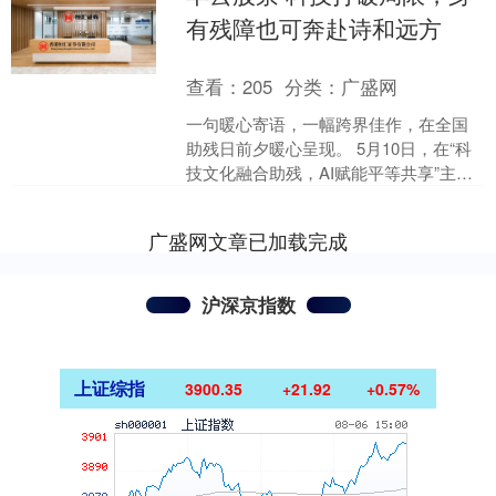
有残障也可奔赴诗和远方
查看：
205
分类：
广盛网
一句暖心寄语，一幅跨界佳作，在全国
助残日前夕暖心呈现。 5月10日，在“科
技文化融合助残，AI赋能平等共享”主题
活动上，中国残联主席程凯应邀现场提
出助残日暖心寄....
广盛网文章已加载完成
沪深京指数
上证综指
3900.35
+21.92
+0.57%