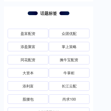
话题标签
盈富配资
众团优配
添盈聚富
掌上策略
同花配资
擒牛宝配资
大资本
牛掌柜
添利富
长江云配
股腰包
尚求100