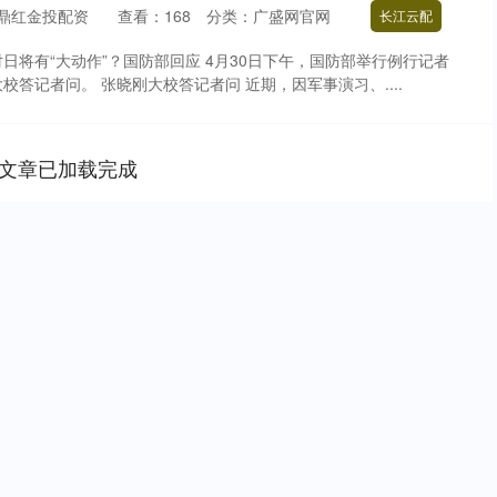
鼎红金投配资
查看：
168
分类：
广盛网官网
长江云配
日将有“大动作”？国防部回应 4月30日下午，国防部举行例行记者
答记者问。 张晓刚大校答记者问 近期，因军事演习、....
文章已加载完成