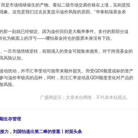
，而是市场情绪催生的产物。看似二级市场交易价格在上涨，实则是投
现象。这也是我们过去反复提示溢价风险的原因。”华泰柏瑞基金表
入的那一刻就已经锁定。因为溢价回归是大概率事件。多付的那部分溢
会转化为账面上的浮亏——哪怕基金持仓的股票本身没有下跌。
险，一旦市场情绪逆转，前期涌入的资金可能集体抛售。对于跨境基金的
高风险认知。
动扰动，外币汇率变动可能带来额外损失。而受QDII额度或标的资产
与溢价率较高的品种，同时，关注汇率波动及QDII额度变化对产品的
散风险。
广盛网提示：文章来自网络，不代表本站观点。
期生存管理
米最快接力，刘国怡递出第二棒的答案丨封面头条