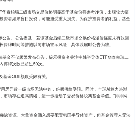
TF华泰柏瑞二级市场交易价格明显高于基金份额参考净值，出现较大幅
投资者如果盲目投资，可能遭受重大损失。为保护投资者的利益，基金
提示公告。公告提及，若该基金后续二级市场交易价格溢价幅度未有效回
长停牌时间等措施以向市场警示风险，具体以届时公告为准。
瑞基金不仅频繁发布公告，提示投资者关注中韩半导体ETF华泰柏瑞二
内停牌次数已超过50次。
基金QDII额度受限有关。
额度用尽导致一级市场无法申购，份额供给受限。同时，全球AI算力热潮
，市场存在追高情绪，进一步推动了交易价格脱离基金净值。”排排网
于稀缺资源。大量资金涌入想要配置韩国半导体资产，但基金管理人无法