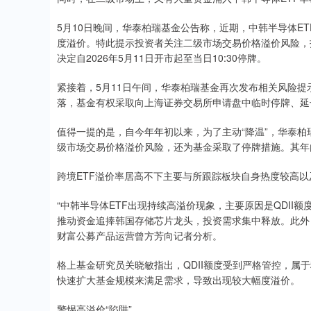
5月10日晚间，华泰柏瑞基金公告称，近期，中韩半导体E
度溢价。特此提示投资者关注二级市场交易价格溢价风险，
决定自2026年5月11日开市起至当日10:30停牌。
紧接着，5月11日午间，华泰柏瑞基金再次发布相关风险
落，基金有权采取向上海证券交易所申请盘中临时停牌、延
值得一提的是，自今年年初以来，为了主动“降温”，华泰柏
级市场交易价格溢价风险，还为基金采取了停牌措施。其年
跨境ETF溢价率居高不下主要与所跟踪板块自身热度较高以及
“中韩半导体ETF出现持续高溢价现象，主要原因是QDII
推动资金追捧韩国存储芯片龙头，投资需求集中释放。此外
财富公募产品运营曾方芳向记者分析。
格上基金研究员关晓敏指出，QDII额度受到严格管控，属
快速扩大基金规模来满足需求，导致出现较大幅度溢价。
警惕高溢价“陷阱”