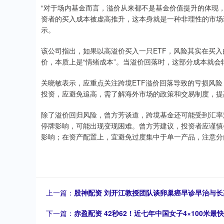
“对于场内基金而言，溢价从来都不是基金价值提升的体现
资者的买入成本被虚高推升，这本身就是一种非理性的市场
示。
该公司指出，如果以高溢价买入一只ETF，风险其实在买
价，本质上是“情绪成本”。当溢价回落时，这部分成本就
关晓敏表示，应重点关注跨境ETF溢价回落导致的亏损风
投资，应避免追高，需了解海外市场的政策和交易制度，提
除了溢价回归风险，曾方芳谈道，跨境基金还可能受到汇率波
停牌影响，可能出现变现困难。曾方芳建议，投资者应谨慎参
影响；在资产配置上，宜避免过度集中于单一产品，注意分
上一篇：
股神配资 刘开江教授团队谈卵巢癌早诊早治与长
下一篇：
赤盈配资 42秒62！近七年中国女子4×100