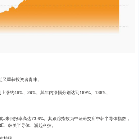
期又重获投资者青睐。
别上涨约46%、29%。其年内涨幅分别达到189%、138%。
年初以来回报率高达73.6%。其跟踪指数为中证韩交所中韩半导体指数，
ARE、韩美半导体、澜起科技。
泰柏瑞。