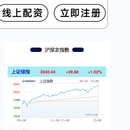
沪深京指数
上证综指
3940.04
+39.68
+1.02%