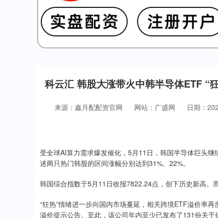
科云汇 韩股大涨带火中韩半导体ETF “
来源：鑫月配配资官网
网站：广盛网
日期：2026-
受全球AI算力需求爆发催化，5月11日，韩国半导体巨头继续
述两只热门韩股的区间涨幅分别达到31%、22%。
韩国综合指数于5月11日收报7822.24点，创下历史新高。
“狂热”情绪进一步向国内市场蔓延，相关跨境ETF溢价率再
溢价提示公告。至此，该公司年内至少已发布了131份关于