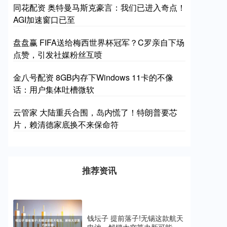
同花配资 奥特曼马斯克豪言：我们已进入奇点！
AGI加速窗口已至
盘盘赢 FIFA送给梅西世界杯冠军？C罗亲自下场
点赞，引发社媒粉丝互喷
金八号配资 8GB内存下Windows 11卡的不像
话：用户集体吐槽微软
云管家 大陆重兵合围，岛内慌了！特朗普要芯
片，赖清德家底换不来保命符
推荐资讯
钱坛子 提前落子!无锡这款航天